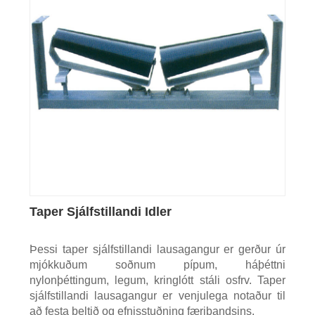
Taper Sjálfstillandi Idler
Þessi taper sjálfstillandi lausagangur er gerður úr
mjókkuðum soðnum pípum, háþéttni
nylonþéttingum, legum, kringlótt stáli osfrv. Taper
sjálfstillandi lausagangur er venjulega notaður til
að festa beltið og efnisstuðning færibandsins.