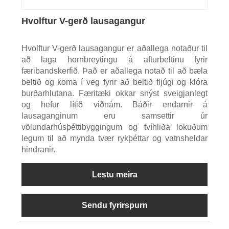
Hvolftur V-gerð lausagangur
Hvolftur V-gerð lausagangur er aðallega notaður til
að laga hornbreytingu á afturbeltinu fyrir
færibandskerfið. Það er aðallega notað til að bæla
beltið og koma í veg fyrir að beltið fljúgi og klóra
burðarhlutana. Færitæki okkar snýst sveigjanlegt
og hefur lítið viðnám. Báðir endarnir á
lausaganginum eru samsettir úr
völundarhúsþéttibyggingum og tvíhliða lokuðum
legum til að mynda tvær rykþéttar og vatnsheldar
hindranir.
Lestu meira
Sendu fyrirspurn