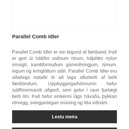
Parallel Comb Idler
Parallel Comb Idler er ein tegund af færiband. Það
er gert úr hátíðni soðnum rörum, háþéttni nylon
innsigli, kambformuðum gúmmíhringjum, rýmum,
legum og kringlóttum stáli. Parallel Comb Idler eru
aðallega notaðir til að laga afturbelti af belti
færiböndum. Uppbyggingarhönnunin hefur
sjálfhreinsandi aðgerð, sem getur í raun fjarlægt
belti lím. Það hefur einkenni lágs hávaða, þykkan
rörvegg, sveigjanlegan snúning og litla viðnám.
Lestu meira