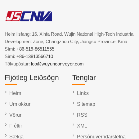
Heimilisfang: 16, Xinfa Road, Wujin National High-Tech Industrial
Development Zone, Changzhou City, Jiangsu Province, Kína
Sími:
+86-519-86511555
Sími:
+86-13813566710
Tölvupóstur:
leo@wuyunconveyor.com
Fljótleg Leiðsögn
Tenglar
Heim
Links
Um okkur
Sitemap
Vörur
RSS
Fréttir
XML
Sækja
Persónuverndarstefna