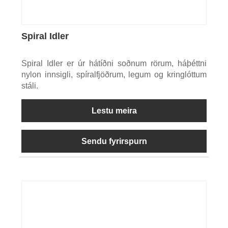
Spiral Idler
Spiral Idler er úr hátíðni soðnum rörum, háþéttni
nylon innsigli, spíralfjöðrum, legum og kringlóttum
stáli.
Lestu meira
Sendu fyrirspurn