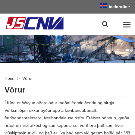
icelandic
Heim
>
Vörur
Vörur
Í Kína er Wuyun aðgreindur meðal framleiðenda og birgja.
Verksmiðjan okkar býður upp á færibandabúnað,
færibandshreinsara, færibandalausa osfrv. Frábær hönnun, gæða
hráefni, mikil afköst og samkeppnishæf verð eru það sem hver
viðskiptavinur vill, og það er líka það sem við getum boðið þér. Við