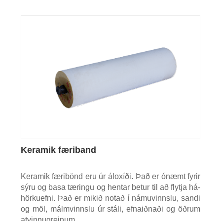
Keramik færiband
Keramik færibönd eru úr áloxíði. Það er ónæmt fyrir
sýru og basa tæringu og hentar betur til að flytja há-
hörkuefni. Það er mikið notað í námuvinnslu, sandi
og möl, málmvinnslu úr stáli, efnaiðnaði og öðrum
atvinnugreinum.