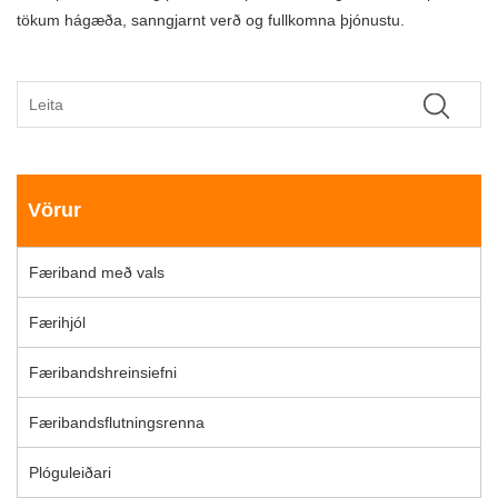
tökum hágæða, sanngjarnt verð og fullkomna þjónustu.
Vörur
Færiband með vals
Færihjól
Færibandshreinsiefni
Færibandsflutningsrenna
Plóguleiðari