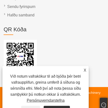
Sendu fyrirspurn
Hafðu samband
QR Kóða
X
Við notum vafrakökur til að bjóða þér betri
vafraupplifun, greina umferð á síðuna og
sérsníða efni. Með því að nota þessa síðu
Höfundarréttur © 2023 Jiangsu Wuyun Transmission Machinery
samþykkir þú notkun okkar á vafrakökum.
Co., Ltd. Öll réttindi áskilin.
Persónuverndarstefna