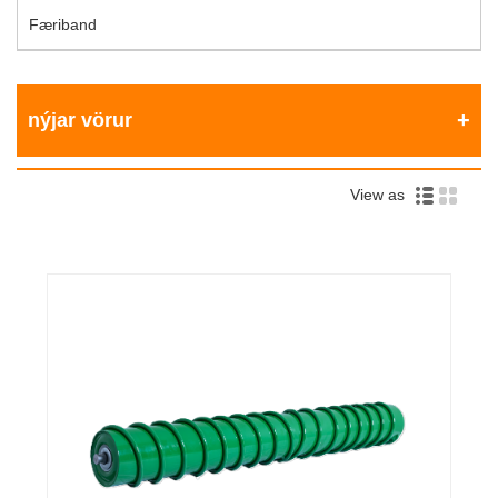
Færiband
nýjar vörur
View as