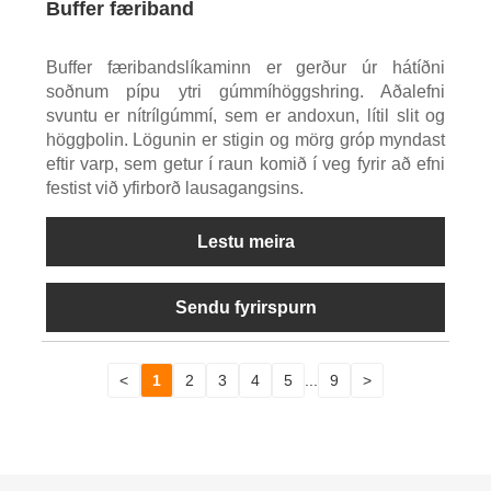
Buffer færiband
Buffer færibandslíkaminn er gerður úr hátíðni
soðnum pípu ytri gúmmíhöggshring. Aðalefni
svuntu er nítrílgúmmí, sem er andoxun, lítil slit og
höggþolin. Lögunin er stigin og mörg gróp myndast
eftir varp, sem getur í raun komið í veg fyrir að efni
festist við yfirborð lausagangsins.
Lestu meira
Sendu fyrirspurn
<
1
2
3
4
5
...
9
>