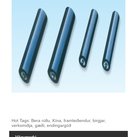
Hot Tags: Bera rúllu, Kína, framleiðendur, birgjar,
verksmiðja, gæði, endingargóð
Vörumerki