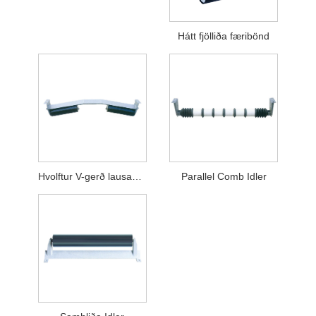
Hátt fjölliða færibönd
Hvolftur V-gerð lausagangur
Parallel Comb Idler