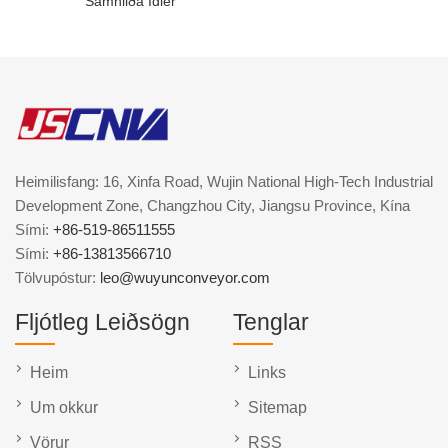
Samhliða Idler
Heimilisfang: 16, Xinfa Road, Wujin National High-Tech Industrial
Development Zone, Changzhou City, Jiangsu Province, Kína
Sími:
+86-519-86511555
Sími:
+86-13813566710
Tölvupóstur:
leo@wuyunconveyor.com
Fljótleg Leiðsögn
Tenglar
Heim
Links
Um okkur
Sitemap
Vörur
RSS