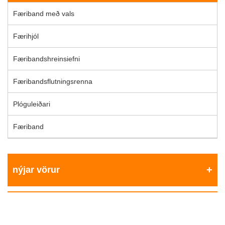
Færiband með vals
Færihjól
Færibandshreinsiefni
Færibandsflutningsrenna
Plóguleiðari
Færiband
nýjar vörur