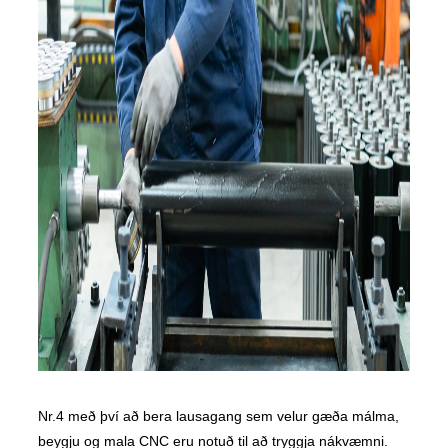
Nr.4 með því að bera lausagang sem velur gæða málma,
beygju og mala CNC eru notuð til að tryggja nákvæmni.