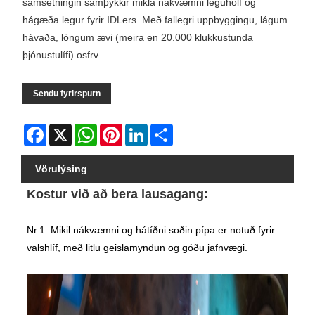
samsetningin samþykkir mikla nákvæmni leguhólf og
hágæða legur fyrir IDLers. Með fallegri uppbyggingu, lágum
hávaða, löngum ævi (meira en 20.000 klukkustunda
þjónustulífi) osfrv.
Sendu fyrirspurn
Facebook
X
WhatsApp
Pinterest
LinkedIn
Share
Vörulýsing
Kostur við að bera lausagang:
Nr.1. Mikil nákvæmni og hátíðni soðin pípa er notuð fyrir
valshlíf, með litlu geislamyndun og góðu jafnvægi.