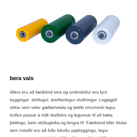
bera vals
Idlers eru að færibönd eins og undirstöður eru fyrir
byggingar: stöðugur, áreiðanlegur stuðningur. Legjagjöf
okkar sem velur gæðametala og þekkt vörumerki legur,
truflun passar á milli skaftsins og legunnar til að bæta
þéttingu, betri stöðugleika og lengra líf. Færibönd Idler hlutar
sem notaðir eru að fullu lokuðu uppbyggingu, legur