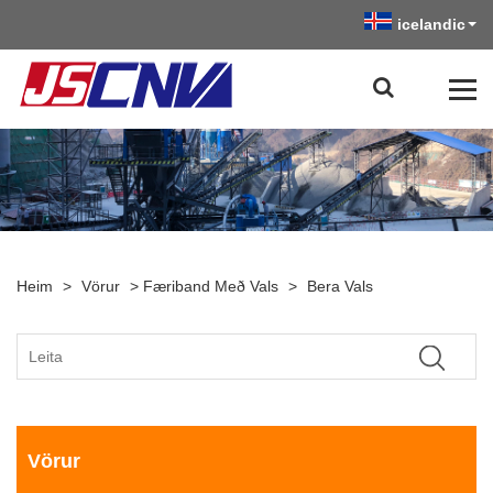
icelandic
Heim
>
Vörur
>
Færiband Með Vals
>
Bera Vals
Vörur