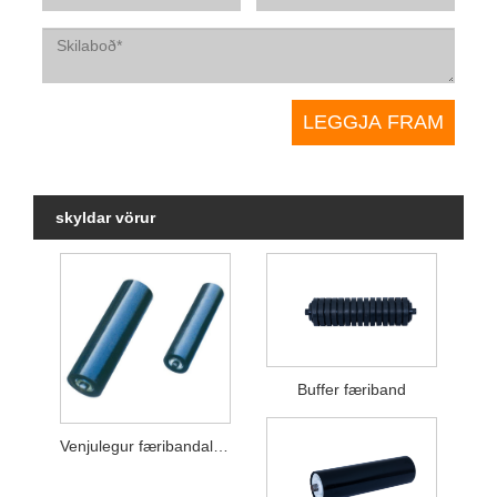
skyldar vörur
Buffer færiband
Venjulegur færibandalausi