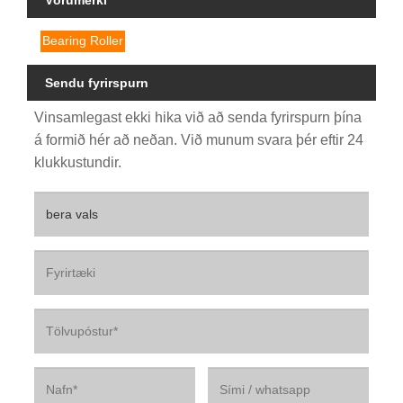
Bearing Roller
Sendu fyrirspurn
Vinsamlegast ekki hika við að senda fyrirspurn þína
á formið hér að neðan. Við munum svara þér eftir 24
klukkustundir.