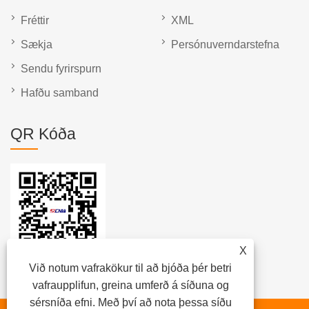
Fréttir
XML
Sækja
Persónuverndarstefna
Sendu fyrirspurn
Hafðu samband
QR Kóða
X
Við notum vafrakökur til að bjóða þér betri
vafraupplifun, greina umferð á síðuna og
sérsníða efni. Með því að nota þessa síðu