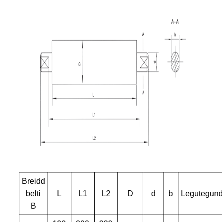
Breidd
belti
L
L1
L2
D
d
b
Legutegun
B